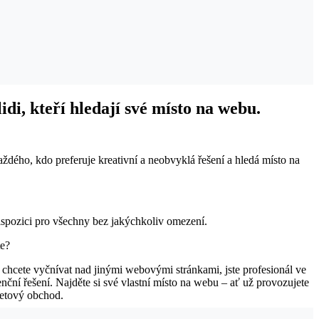
di, kteří hledají své místo na webu.
aždého, kdo preferuje kreativní a neobvyklá řešení a hledá místo na
dispozici pro všechny bez jakýchkoliv omezení.
e?
chcete vyčnívat nad jinými webovými stránkami, jste profesionál ve
nční řešení. Najděte si své vlastní místo na webu – ať už provozujete
netový obchod.