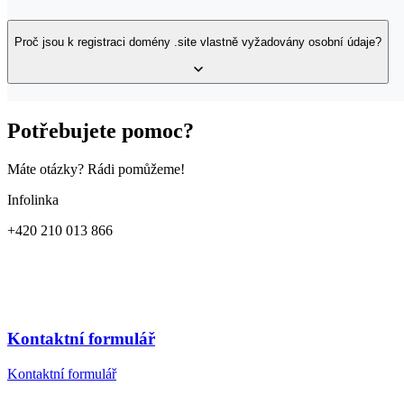
Doména s koncovkou .site může obsahovat maximálně 63 znaků (nepoč
Proč jsou k registraci domény .site vlastně vyžadovány osobní údaje?
Doména .site je praktická generická doména. V případě těchto domén j
Potřebujete pomoc?
Máte otázky? Rádi pomůžeme!
Infolinka
+420
210 013 866
Kontaktní formulář
Kontaktní formulář